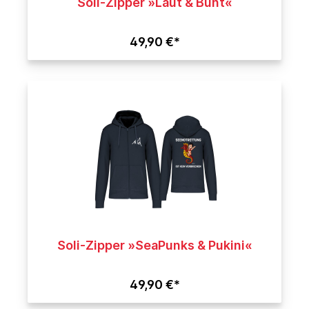
Soli-Zipper »Laut & Bunt«
49,90 €*
Soli-Zipper »SeaPunks & Pukini«
49,90 €*