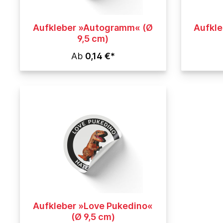
Aufkleber »Autogramm« (Ø
Aufkle
9,5 cm)
Ab
0,14 €*
Aufkleber »Love Pukedino«
(Ø 9,5 cm)