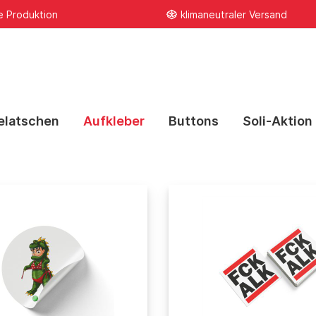
e Produktion
klimaneutraler Versand
elatschen
Aufkleber
Buttons
Soli-Aktion
l
& Pukini
Hoodies
FCK ALK
FCK WAR