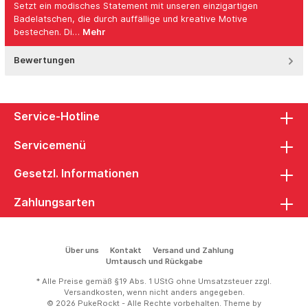
Setzt ein modisches Statement mit unseren einzigartigen
Badelatschen, die durch auffällige und kreative Motive
bestechen. Di…
Mehr
Bewertungen
Service-Hotline
Servicemenü
Gesetzl. Informationen
Zahlungsarten
Über uns
Kontakt
Versand und Zahlung
Umtausch und Rückgabe
* Alle Preise gemäß §19 Abs. 1 UStG ohne Umsatzsteuer zzgl.
Versandkosten
, wenn nicht anders angegeben.
© 2026 PukeRockt - Alle Rechte vorbehalten. Theme by